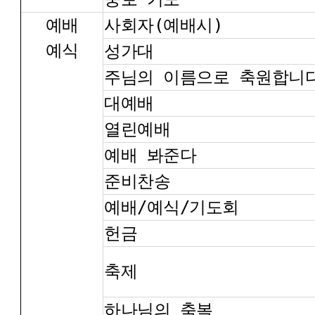
예배
사회자(예배시)
예식
성가대
주님의 이름으로 축원합니
대예배
열린예배
예배 봐준다
준비찬송
예배/예식/기도회
헌금
축제
하나님의 축복