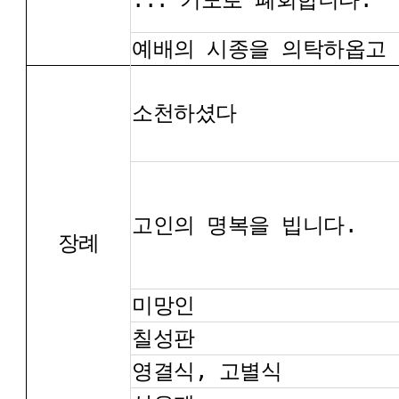
예배의 시종을 의탁하옵고
소천하셨다
고인의 명복을 빕니다.
장례
미망인
칠성판
영결식, 고별식