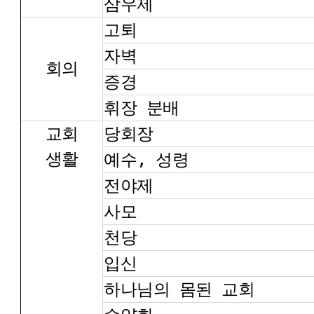
삼우제
고퇴
자벽
회의
증경
휘장 분배
교회
당회장
생활
예수, 성령
전야제
사모
천당
입신
하나님의 몸된 교회