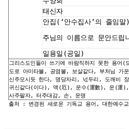
수양회
태신자
안집(‘안수집사’의 줄임말
주님의 이름으로 문안드립
일용일(공일)
그리스도인들이 쓰기에 바람직하지 못한 용어(도
도로 아미타불, 공염불, 보살같다, 부처님 가운
신주모시듯 한다, 명당자리, 넋두리, 도깨비 장난
귀신같다(이다), 액(厄), 운수(運數), 운(運),
사주팔자, 터주대감, 손, 운명
출처 : 변경된 새로운 기독교 용어, 대한예수