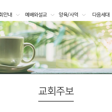
회안내
예배와설교
양육/사역
다음세대
교회주보